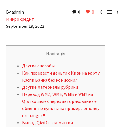



By admin
0
0
Микрокредит
September 19, 2022
Навігація
Другие способы
Как перевести деньги с Киви на карту
Каспи Банка без комиссии?
Другие материалы рубрики
Перевод WMZ, WME, WMB и WMY на
Qiwi кошелек через авторизованные
обменные пункты на примере emoney
exchanger.¶
Вывод Qiwi без комиссии