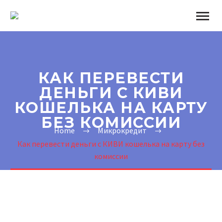
КАК ПЕРЕВЕСТИ
ДЕНЬГИ С КИВИ
КОШЕЛЬКА НА КАРТУ
БЕЗ КОМИССИИ
Home
Микрокредит
Как перевести деньги с КИВИ кошелька на карту без
комиссии
Buy Online